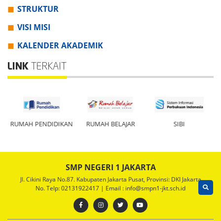
STRUKTUR
VISI MISI
KALENDER AKADEMIK
LINK
TERKAIT
N
RUMAH PENDIDIKAN
RUMAH BELAJAR
SIBI
SMP NEGERI 1 JAKARTA
Jl. Cikini Raya No.87. Kabupaten Jakarta Pusat, Provinsi: DKI Jakarta
No. Telp: 02131922417 | Email : info@smpn1-jkt.sch.id