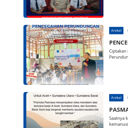
Artikel
PENC
Ciptakan 
Perundun
Artikel
PASMA
Saatnya 
kemanusi