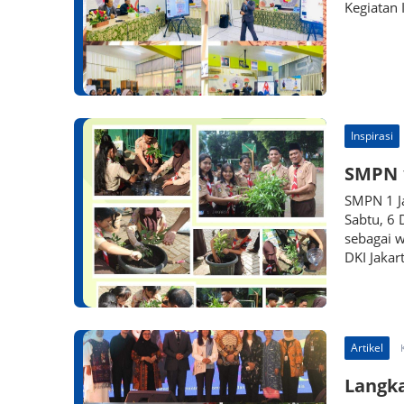
Kegiatan 
Inspirasi
SMPN 1
SMPN 1 J
Sabtu, 6
sebagai 
DKI Jakart
Artikel
Langka