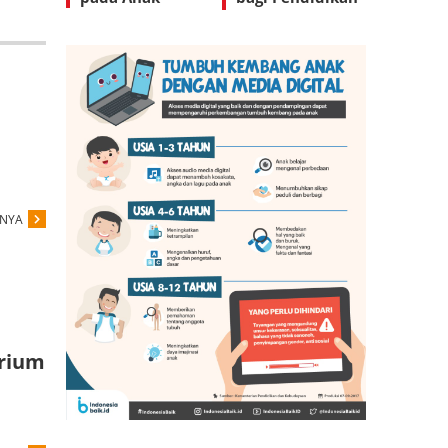
Anak
PNYA
arium