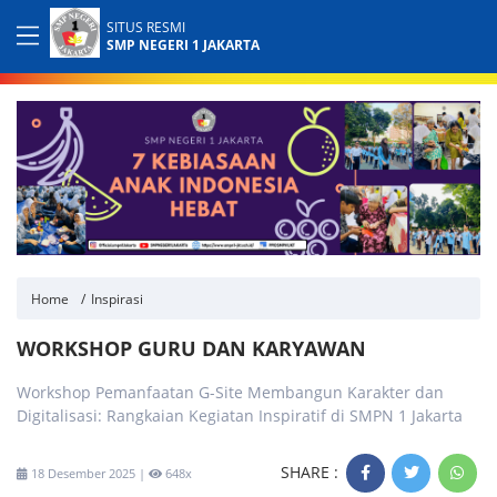
SITUS RESMI
SMP NEGERI 1 JAKARTA
Home
Inspirasi
WORKSHOP GURU DAN KARYAWAN
Workshop Pemanfaatan G-Site Membangun Karakter dan
Digitalisasi: Rangkaian Kegiatan Inspiratif di SMPN 1 Jakarta
SHARE :
18 Desember 2025 |
648x