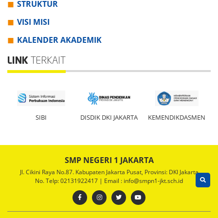
STRUKTUR
VISI MISI
KALENDER AKADEMIK
LINK
TERKAIT
DISDIK DKI JAKARTA
KEMENDIKDASMEN
RUMAH PENDIDIKAN
SMP NEGERI 1 JAKARTA
Jl. Cikini Raya No.87. Kabupaten Jakarta Pusat, Provinsi: DKI Jakarta
No. Telp: 02131922417 | Email : info@smpn1-jkt.sch.id